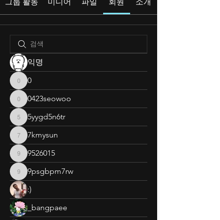
그룹 활동
미디어
파일
회원
소개
익명
0
0
0423seowoo
0423seowoo
5yygd5n6tr
5yygd5n6tr
7kmysun
7kmysun
9526015
9526015
9psgbpm7rw
9psgbpm7rw
:)
_bangpaee