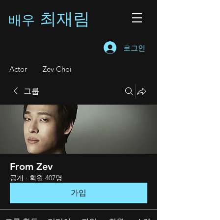
최재림
배우
로그인
A
ctor Zev Choi
그룹
From Zev
공개
·
회원 407명
가입