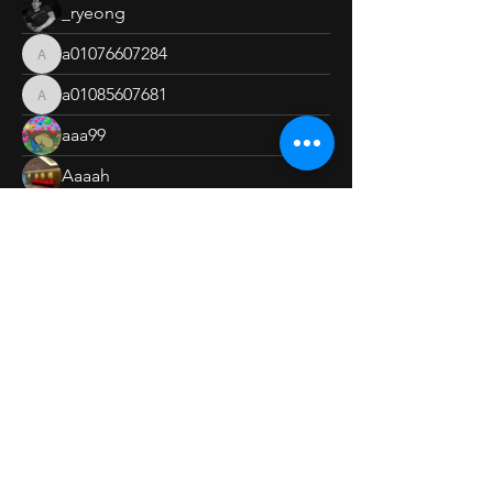
_ryeong
a01076607284
a01076607284
a01085607681
a01085607681
aaa99
Aaaah
absolute_
ain0424tt
ain0424tt
amour0830
amour0830
Angela Lee
ashr._.im
bacjo87
bacjo87