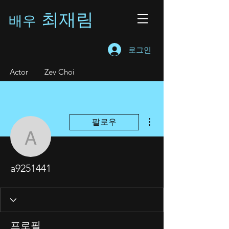
최재림
배우
로그인
A
ctor Zev Choi
더보기
팔로우
a9251441
a9251441
프로필