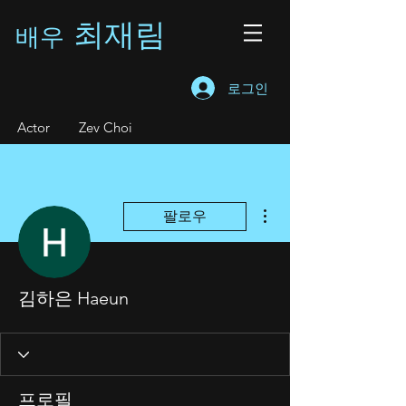
최재림
배우
로그인
A
ctor Zev Choi
더보기
팔로우
김하은 Haeun
프로필