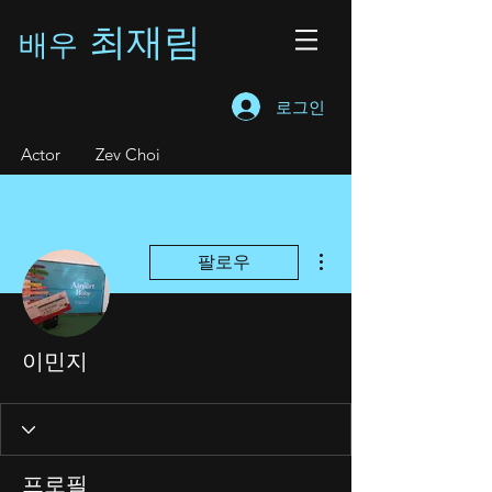
최재림
배우
로그인
A
ctor Zev Choi
더보기
팔로우
이민지
프로필