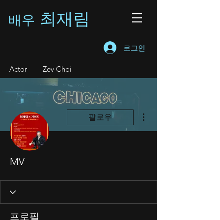
최재림
배우
로그인
A
ctor Zev Choi
더보기
팔로우
MV
프로필