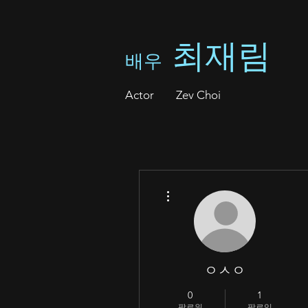
최재림
배우
A
ctor Zev Choi
더보기
ㅇㅅㅇ
0
1
팔로워
팔로잉