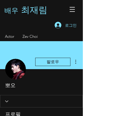
최재림
배우
로그인
A
ctor Zev Choi
더보기
팔로우
뽀오
프로필