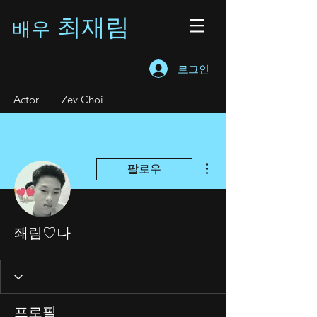
최재림
배우
로그인
A
ctor Zev Choi
더보기
팔로우
좨림♡나
프로필