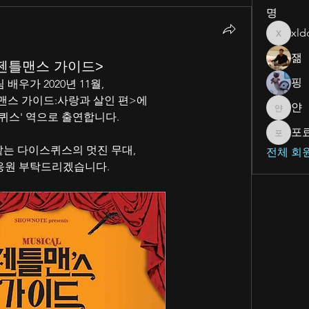
명
xld
xlddl81
잶
<젠틀맨스 가이드>
핑
배우가 2020년 11월,  
맨스 가이드:사랑과 살인 편>에 
얀
얀
퀴스' 역으로 출연합니다.
포
포료리
맡는 다이스퀴스의 멋진 무대,
전체 회원
응원 부탁드리겠습니다. 