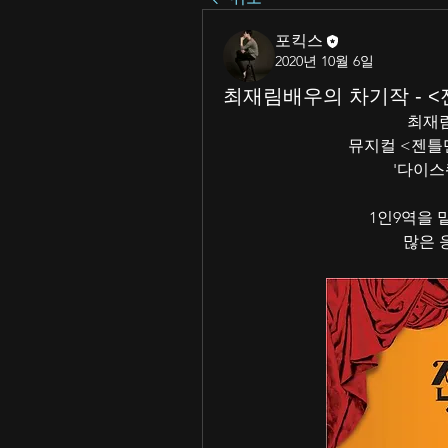
포킥스
2020년 10월 6일
최재림배우의 차기작 - 
최재림 
뮤지컬 <젠틀
'다이스
1인9역을 
많은 