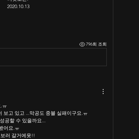
2020.10.13
796회 조회
.ㅠ
보고 있고 ...막공도 중블 실패이구요.ㅠ
성공할 수 있을까요...
봤어요.ㅠ
보러 갈거에욧!!