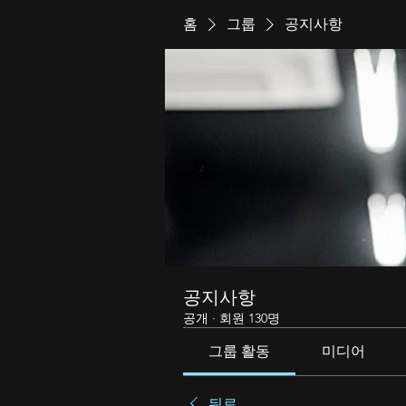
홈
그룹
공지사항
공지사항
공개
·
회원 130명
그룹 활동
미디어
뒤로