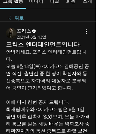
그룹 활동
미디어
파일
회원
소개
뒤로
포킥스
2021년 8월 13일
포킥스 엔터테인먼트입니다.
안녕하세요, 포킥스 엔터테인먼트입니
다.
오늘 8월13일(토) <시카고> 김해공연 공
연 직전, 출연진 중 한 명이 확진자와 동
선중복으로 자가격리 대상자로 분류되
어 공연이 연기되었다고 합니다.
이에 다시 한번 공지 드립니다. 
최재림배우와 <시카고> 팀은 8월 1일 
공연 이후 접촉이 없었으며, 오늘 자가격
리 통보를 받은 해당 배우는 역학조사 중 
타확진자와의 동선 중복으로 관할 보건