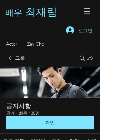
최재림
배우
로그인
A
ctor Zev Choi
그룹
공지사항
공개
·
회원 130명
가입