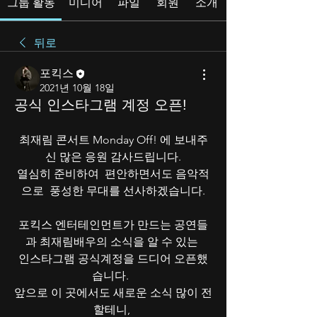
그룹 활동
미디어
파일
회원
소개
뒤로
포킥스
2021년 10월 18일
공식 인스타그램 계정 오픈!
최재림 콘서트 Monday Off! 에 보내주
신 많은 응원 감사드립니다.
열심히 준비하여  편안하면서도 음악적
으로  풍성한 무대를 선사하겠습니다.
포킥스 엔터테인먼트가 만드는 공연들
과 최재림배우의 소식을 알 수 있는 
인스타그램 공식계정을 드디어 오픈했
습니다.  
앞으로 이 곳에서도 새로운 소식 많이 전
할테니, 