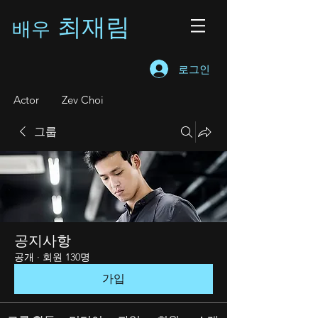
최재림
배우
로그인
A
ctor Zev Choi
그룹
공지사항
공개
·
회원 130명
가입