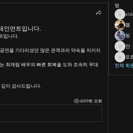
명
xld
xlddl81
잶
터테인먼트입니다.
핑
트입니다.
얀
얀
공연을 기다리셨던 많은 관객과의 약속을 지키지 
포
포료리
는 최재림 배우의 빠른 회복을 도와 조속히 무대
전체 회원
 깊이 감사드립니다. 
6059회 조회