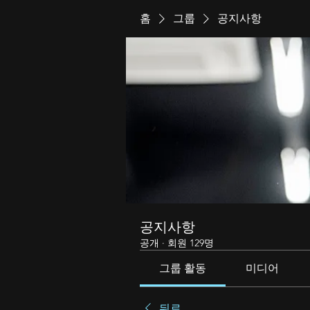
홈
그룹
공지사항
공지사항
공개
·
회원 129명
그룹 활동
미디어
뒤로