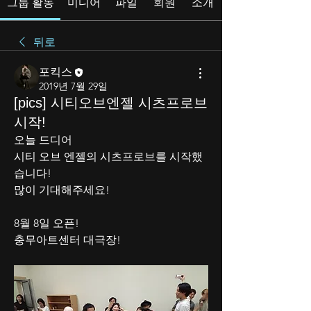
그룹 활동
미디어
파일
회원
소개
뒤로
포킥스
2019년 7월 29일
[pics] 시티오브엔젤 시츠프로브
시작!
오늘 드디어 
시티 오브 엔젤의 시츠프로브를 시작했
습니다! 
많이 기대해주세요! 
8월 8일 오픈!
충무아트센터 대극장!