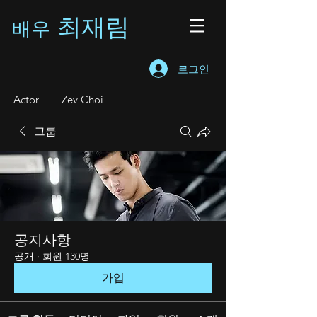
최재림
배우
로그인
A
ctor Zev Choi
그룹
공지사항
공개
·
회원 130명
가입