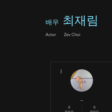
최재림
배우
A
ctor Zev Choi
더보기
_
0
0
팔로워
팔로잉