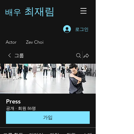
최재림
배우
로그인
A
ctor Zev Choi
그룹
Press
공개
·
회원 86명
가입