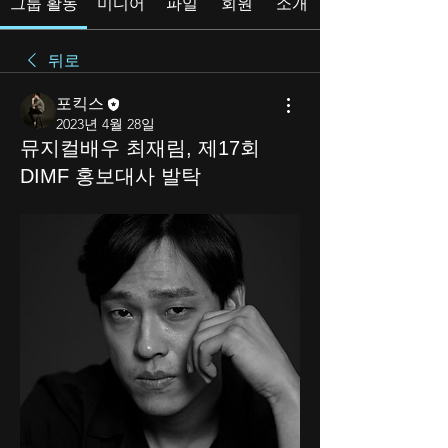
그룹 활동
미디어
파일
회원
소개
뒤로
포킥스
2023년 4월 28일
뮤지컬배우 최재림, 제17회
DIMF 홍보대사 발탁