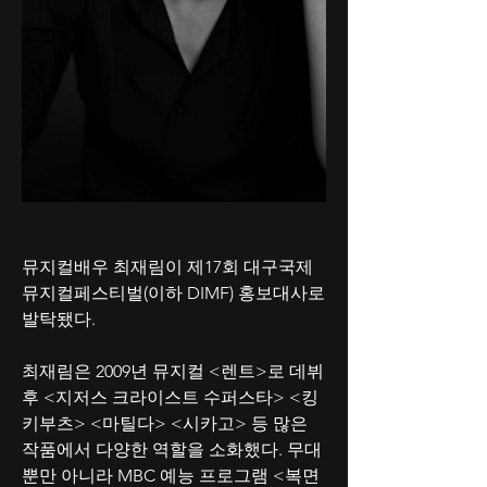
뮤지컬배우 최재림이 제17회 대구국제
뮤지컬페스티벌(이하 DIMF) 홍보대사로 
발탁됐다.
최재림은 2009년 뮤지컬 <렌트>로 데뷔 
후 <지저스 크라이스트 수퍼스타> <킹
키부츠> <마틸다> <시카고> 등 많은 
작품에서 다양한 역할을 소화했다. 무대
뿐만 아니라 MBC 예능 프로그램 <복면