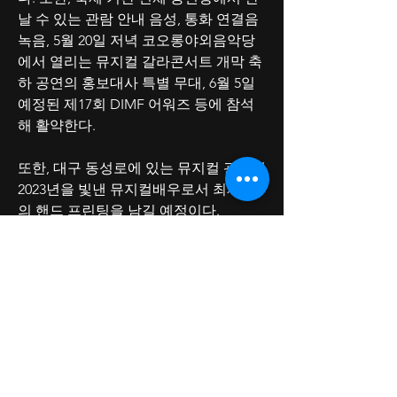
날 수 있는 관람 안내 음성, 통화 연결음 
녹음, 5월 20일 저녁 코오롱야외음악당
에서 열리는 뮤지컬 갈라콘서트 개막 축
하 공연의 홍보대사 특별 무대, 6월 5일 
예정된 제17회 DIMF 어워즈 등에 참석
해 활약한다.
또한, 대구 동성로에 있는 뮤지컬 광장에 
2023년을 빛낸 뮤지컬배우로서 최재림
의 핸드 프린팅을 남길 예정이다. 
한편, 제17회 대구국제뮤지컬페스티벌
은 <나인 투 파이브>로 개막해 오는 5월 
19일부터 6월 5일까지 18일간 대구 곳곳
에서 관객을 만난다.
38
38
0
442