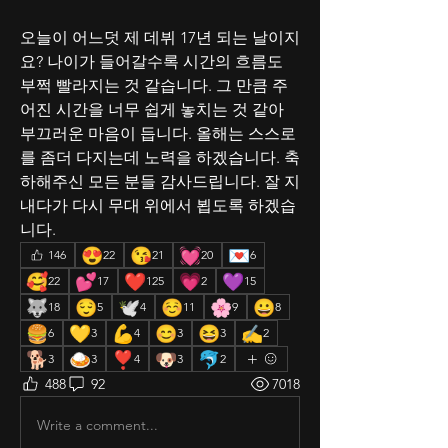
오늘이 어느덧 제 데뷔 17년 되는 날이지
요? 나이가 들어갈수록 시간의 흐름도 
부쩍 빨라지는 것 같습니다. 그 만큼 주
어진 시간을 너무 쉽게 놓치는 것 같아 
부끄러운 마음이 듭니다. 올해는 스스로
를 좀더 다지는데 노력을 하겠습니다. 축
하해주신 모든 분들 감사드립니다. 잘 지
내다가 다시 무대 위에서 뵙도록 하겠습
니다. 
😍
😘
💓
💌
146
22
21
20
6
🥰
💕
❤️
💗
💜
22
17
125
2
15
🐺
😌
🕊️
☺️
🌸
😀
18
5
4
11
9
8
🍔
💛
💪
😊
😆
✍
6
3
4
3
3
2
🐕
🍛
❣️
🐶
🐬
3
3
4
3
2
488
92
7018
Write a comment...