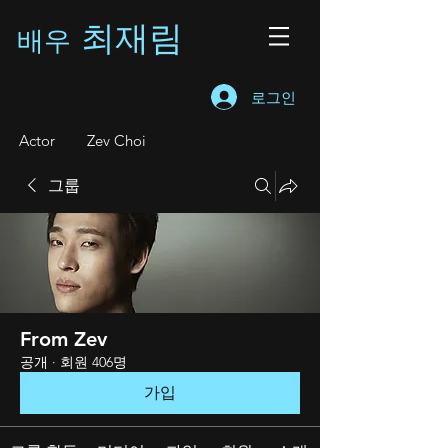
최재림
배우
로그인
A
ctor Zev Choi
그룹
From Zev
공개
·
회원 406명
가입