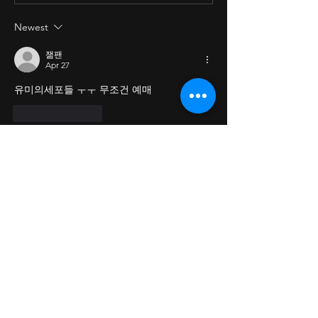
Newest
잶팬
Apr 27
유미의세포들 ㅜㅜ 무조건 예매
Like
Reply
Show more comments
소개
그룹에 오신 것을 환영합니다. 다른 회원
과의 교류 및 업데이트 수신, 미디어 공
유 등의 활동을 시작하세요.
명
dive zev
팔로우
dive zev