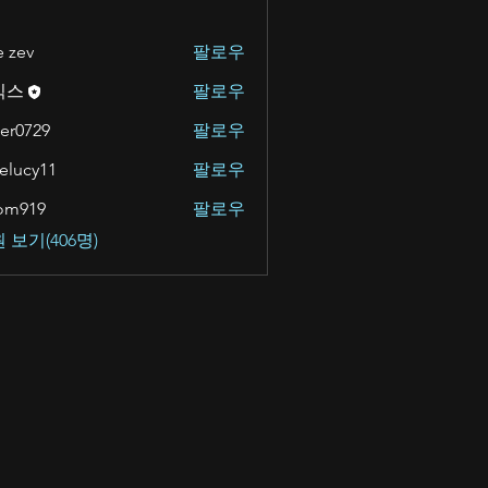
e zev
팔로우
킥스
팔로우
er0729
팔로우
velucy11
팔로우
om919
팔로우
9
 보기(406명)