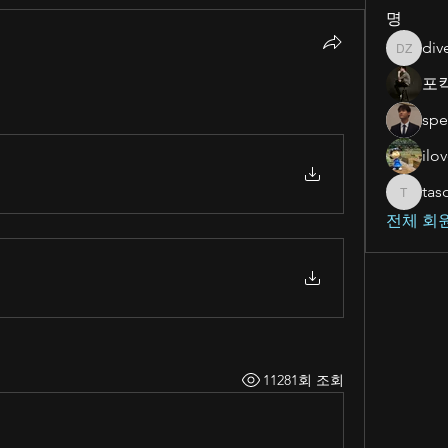
명
div
dive zev
포
spe
ilo
tas
tasom91
전체 회원
11281회 조회