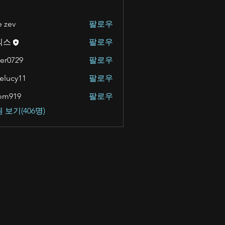
e zev
팔로우
킥스
팔로우
er0729
팔로우
velucy11
팔로우
om919
팔로우
9
 보기(406명)