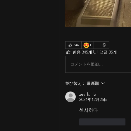
😍
344
1
반응 345개
댓글 35개
コメントを追加…
並び替え：
最新順
zev_k._.b
2024年12月25日
섹시하다
いいね！
返信